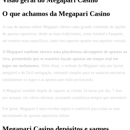
O que achamos da Megapari Casino
A casa de apostas online Megapari oferece uma grande variedade de opções
de apostas esportivas, desde as mais tradicionais, como futebol e basquete,
até eventos mais específicos, tanto nos esportes quanto nos esportes virtuais.
A Megapari também oferece uma plataforma abrangente de apostas ao
vivo, permitindo que os usuários façam apostas em tempo real em
jogos em andamento.
Além disso, o website da Megapari tem um layout
amigável e de fácil navegação, tornando simples para os usuários encontrar
rapidamente os jogos e as apostas que estão procurando.
A Megapari também dispõe de suporte ao cliente 24 horas por dia, 7 dias
por semana, em vários idiomas, prestando assistência sempre que necessário.
Em geral, Megapari é uma escolha segura e confiável para todas as suas
necessidades de apostas esportivas online.
Megapari Casino depósitos e saques