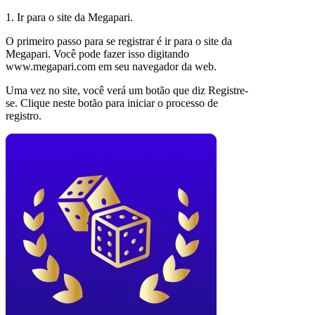
1. Ir para o site da Megapari.
O primeiro passo para se registrar é ir para o site da
Megapari. Você pode fazer isso digitando
www.megapari.com em seu navegador da web.
Uma vez no site, você verá um botão que diz Registre-
se. Clique neste botão para iniciar o processo de
registro.