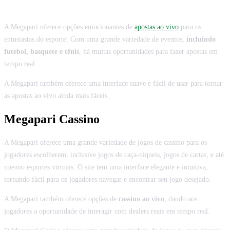
APOSTAS AO VIVO
A Megapari oferece opções emocionantes de
apostas ao vivo
para os
entusiastas do esporte. Com uma grande variedade de eventos,
incluindo
futebol, basquete e tênis
, há muitas oportunidades para fazer apostas em
tempo real.
A Megapari também oferece uma interface suave e fácil de usar para tornar
as apostas ao vivo ainda mais fáceis.
Megapari Cassino
A Megapari oferece uma grande variedade de jogos de cassino para os
jogadores escolherem, inclusive jogos de caça-níqueis, jogos de cartas, e até
mesmo esportes virtuais. O site tem uma interface elegante e intuitiva,
tornando fácil para os jogadores navegar e encontrar seu jogo desejado.
A Megapari também oferece opções de
cassino ao vivo
, dando aos
jogadores a oportunidade de interagir com dealers reais em tempo real.