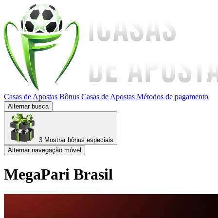
Casas de Apostas
Bônus Casas de Apostas
Métodos de pagamento
Alternar busca
3
Mostrar bônus especiais
Alternar navegação móvel
MegaPari Brasil