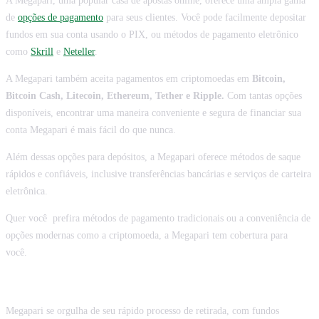
A Megapari, uma popular casa de apostas online, oferece uma ampla gama
de
opções de pagamento
para seus clientes. Você pode facilmente depositar
fundos em sua conta usando o PIX, ou métodos de pagamento eletrônico
como
Skrill
e
Neteller
.
A Megapari também aceita pagamentos em criptomoedas em
Bitcoin,
Bitcoin Cash, Litecoin, Ethereum, Tether e Ripple.
Com tantas opções
disponíveis, encontrar uma maneira conveniente e segura de financiar sua
conta Megapari é mais fácil do que nunca.
Além dessas opções para depósitos, a Megapari oferece métodos de saque
rápidos e confiáveis, inclusive transferências bancárias e serviços de carteira
eletrônica.
Quer você prefira métodos de pagamento tradicionais ou a conveniência de
opções modernas como a criptomoeda, a Megapari tem cobertura para
você.
TEMPO DE SAQUE
Megapari se orgulha de seu rápido processo de retirada, com fundos