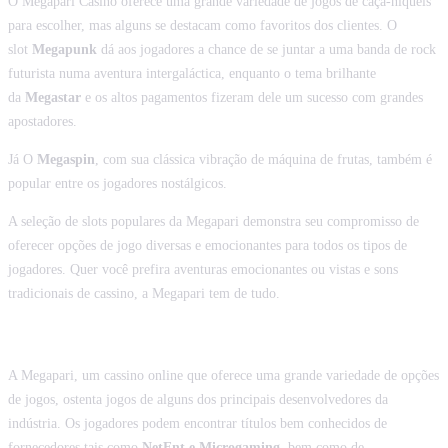
O Megapari Casino oferece uma grande variedade de jogos de caça-níqueis
para escolher, mas alguns se destacam como favoritos dos clientes. O
slot
Megapunk
dá aos jogadores a chance de se juntar a uma banda de rock
futurista numa aventura intergaláctica, enquanto o tema brilhante
da
Megastar
e os altos pagamentos fizeram dele um sucesso com grandes
apostadores.
Já O
Megaspin
, com sua clássica vibração de máquina de frutas, também é
popular entre os jogadores nostálgicos.
A seleção de slots populares da Megapari demonstra seu compromisso de
oferecer opções de jogo diversas e emocionantes para todos os tipos de
jogadores. Quer você prefira aventuras emocionantes ou vistas e sons
tradicionais de cassino, a Megapari tem de tudo.
PROVEDORES DE JOGOS
A Megapari, um cassino online que oferece uma grande variedade de opções
de jogos, ostenta jogos de alguns dos principais desenvolvedores da
indústria. Os jogadores podem encontrar títulos bem conhecidos de
fornecedores tais como
NetEnt e Microgaming
, bem como de