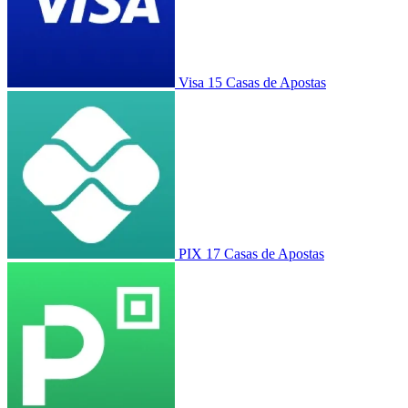
Visa
15 Casas de Apostas
PIX
17 Casas de Apostas