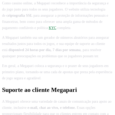
Como cassino online, a Megapari reconhece a importância da segurança e
do jogo justo para todos os seus jogadores. O website utiliza tecnologia
de
criptografia SSL
para assegurar a proteção de informações pessoais e
financeiras, bem como para oferecer uma ampla gama de métodos de
pagamento confiáveis e política
KYC
completa.
A Megapari também usa um gerador de números aleatórios para assegurar
resultados justos para todos os jogos, e sua equipe de suporte ao cliente
está
disponível 24 horas por dia, 7 dias por semana
, para resolver
quaisquer preocupações ou problemas que os jogadores possam ter.
Em geral, a Megapari coloca a segurança e o prazer de seus jogadores em
primeiro plano, tornando-se uma cada de apostas que preza pela experiência
de jogo segura e agradável.
Suporte ao cliente Megapari
A Megapari oferece uma variedade de canais de comunicação para apoio ao
cliente, inclusive
e-mail, chat ao vivo, e telefone.
Essas opções
proporcionam flexibilidade para que os clientes entrem em contato com a