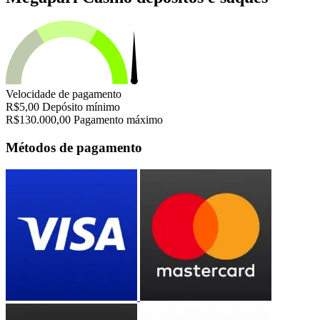
Velocidade de pagamento
R$5,00
Depósito mínimo
R$130.000,00
Pagamento máximo
Métodos de pagamento