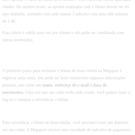
fundos. Do mesmo modo, as apostas realizadas com o bônus devem ser do
tipo múltipla, contando com pelo menos 3 seleções com uma odd mínima
de 1.40.
Essa oferta é válida uma vez por cliente e não pode ser combinada com
outras promoções.
COMO RECEBER O BÔNUS DE BOAS-VINDAS?
REGISTRAR UMA CONTA
O primeiro passo para reclamar o bônus de boas-vindas na Megapari é
registrar uma conta. Isto pode ser feito fornecendo algumas informações
pessoais, tais como seu
nome, endereço de e-mail e data de
nascimento.
Uma vez que sua conta tenha sido criada, você poderá fazer o
log-in e começar a reivindicar o bônus.
FAZER UM DEPÓSITO
Para reivindicar o bônus de boas-vindas, você precisará fazer um depósito
em sua conta. A Megapari oferece uma variedade de métodos de pagamento