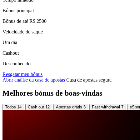
Bônus principal
Bônus de até R$ 2500
Velocidade de saque
Um dia
Cashout
Desconhecido
Resgatar meu bônus
Abrir análise da casa de apostas
Casa de apostas segura
Melhores bónus de boas-vindas
Todos
14
Cash out
12
Apostas grátis
3
Fast withdrawal
7
eSpo