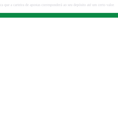
a que a carteira de apostas corresponderá ao seu depósito até um certo valor.