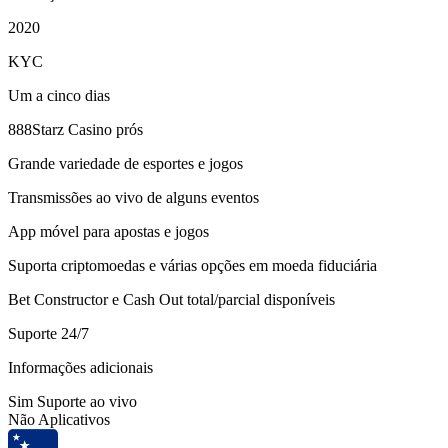
2020
KYC
Um a cinco dias
888Starz Casino prós
Grande variedade de esportes e jogos
Transmissões ao vivo de alguns eventos
App móvel para apostas e jogos
Suporta criptomoedas e várias opções em moeda fiduciária
Bet Constructor e Cash Out total/parcial disponíveis
Suporte 24/7
Informações adicionais
Sim
Suporte ao vivo
Não
Aplicativos