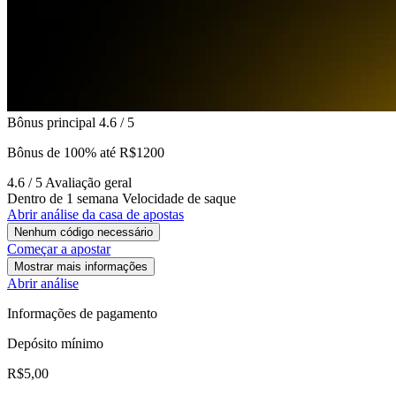
Bônus principal
4.6
/ 5
Bônus de 100% até R$1200
4.6
/ 5
Avaliação geral
Dentro de 1 semana
Velocidade de saque
Abrir análise da casa de apostas
Nenhum código necessário
Começar a apostar
Mostrar mais informações
Abrir análise
Informações de pagamento
Depósito mínimo
R$5,00