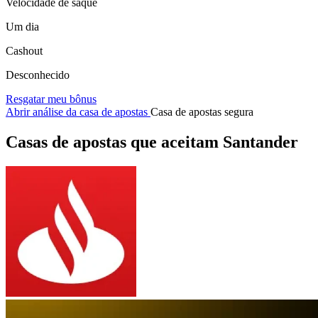
Velocidade de saque
Um dia
Cashout
Desconhecido
Resgatar meu bônus
Abrir análise da casa de apostas
Casa de apostas segura
Casas de apostas que aceitam Santander