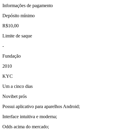
Informações de pagamento
Depósito mínimo
R$10,00
Limite de saque
-
Fundação
2010
KYC
Um a cinco dias
Novibet prós
Possui aplicativo para aparelhos Android;
Interface intuitiva e moderna;
Odds acima do mercado;