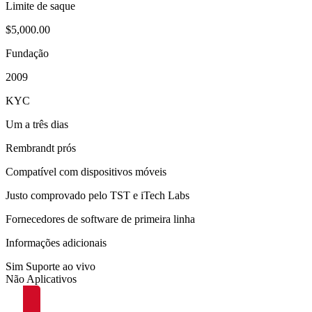
Limite de saque
$5,000.00
Fundação
2009
KYC
Um a três dias
Rembrandt prós
Compatível com dispositivos móveis
Justo comprovado pelo TST e iTech Labs
Fornecedores de software de primeira linha
Informações adicionais
Sim
Suporte ao vivo
Não
Aplicativos