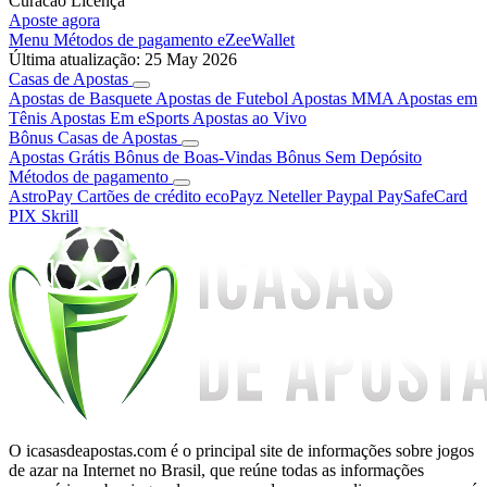
Curacao
Licença
Aposte agora
Menu
Métodos de pagamento
eZeeWallet
Última atualização:
25 May 2026
Casas de Apostas
Apostas de Basquete
Apostas de Futebol
Apostas MMA
Apostas em
Tênis
Apostas Em eSports
Apostas ao Vivo
Bônus Casas de Apostas
Apostas Grátis
Bônus de Boas-Vindas
Bônus Sem Depósito
Métodos de pagamento
AstroPay
Cartões de crédito
ecoPayz
Neteller
Paypal
PaySafeCard
PIX
Skrill
O icasasdeapostas.com é o principal site de informações sobre jogos
de azar na Internet no Brasil, que reúne todas as informações