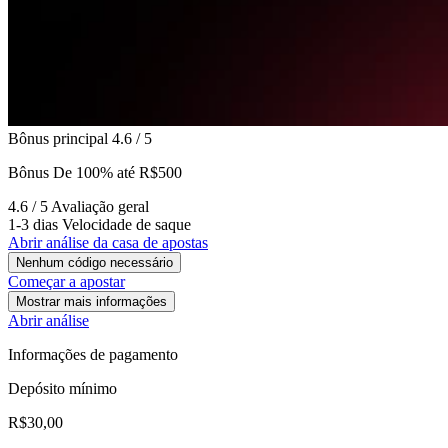
Bônus principal
4.6
/ 5
Bônus De 100% até R$500
4.6
/ 5
Avaliação geral
1-3 dias
Velocidade de saque
Abrir análise da casa de apostas
Nenhum código necessário
Começar a apostar
Mostrar mais informações
Abrir análise
Informações de pagamento
Depósito mínimo
R$30,00