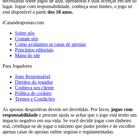
necessárias sobre jogos de azar, operadoras e suas licenças em um só
lugar. Jogue com responsabilidade, conheça seus limites, o jogo só
está disponível a partir
dos 18 anos.
iCasasdeapostas.com
Sobre nós
Contate nós
Como avaliamos as casas de apostas
Princípios editoriais
Mapa do site
Para Jogadores
Jogo Responsável
Direitos do jogador
Conheça seu cliente
Política de cookies
Termos e Condições
As apostas desportivas devem ser divertidas. Por favor,
jogue com
responsabilidade
e procure ajuda se achar que o jogo está tendo um
impacto negativo em sua vida. Se você decidir jogar com dinheiro
real, certifique-se de jogar o máximo que puder perder e de escolher
apenas casas de apostas online seguras e regulamentadas.