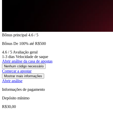
Bônus principal
4.6
/ 5
Bônus De 100% até R$500
4.6
/ 5
Avaliação geral
1-3 dias
Velocidade de saque
Abrir análise da casa de apostas
Nenhum código necessário
Começar a apostar
Mostrar mais informações
Abrir análise
Informações de pagamento
Depósito mínimo
R$30,00