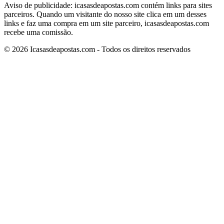
Aviso de publicidade: icasasdeapostas.com contém links para sites
parceiros. Quando um visitante do nosso site clica em um desses
links e faz uma compra em um site parceiro, icasasdeapostas.com
recebe uma comissão.
© 2026 Icasasdeapostas.com - Todos os direitos reservados