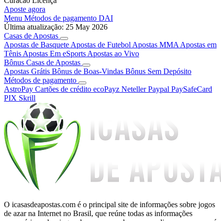
Curacao
Licença
Aposte agora
Menu
Métodos de pagamento
DAI
Última atualização:
25 May 2026
Casas de Apostas
Apostas de Basquete
Apostas de Futebol
Apostas MMA
Apostas em
Tênis
Apostas Em eSports
Apostas ao Vivo
Bônus Casas de Apostas
Apostas Grátis
Bônus de Boas-Vindas
Bônus Sem Depósito
Métodos de pagamento
AstroPay
Cartões de crédito
ecoPayz
Neteller
Paypal
PaySafeCard
PIX
Skrill
O icasasdeapostas.com é o principal site de informações sobre jogos
de azar na Internet no Brasil, que reúne todas as informações