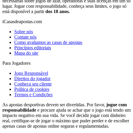
necessárias sobre jogos de azar, operadoras e suas licenças em um só
lugar. Jogue com responsabilidade, conheça seus limites, o jogo só
está disponível a partir
dos 18 anos.
iCasasdeapostas.com
Sobre nós
Contate nós
Como avaliamos as casas de apostas
Princípios editoriais
Mapa do site
Para Jogadores
Jogo Responsável
Direitos do jogador
Conheça seu cliente
Política de cookies
Termos e Condições
As apostas desportivas devem ser divertidas. Por favor,
jogue com
responsabilidade
e procure ajuda se achar que o jogo está tendo um
impacto negativo em sua vida. Se você decidir jogar com dinheiro
real, certifique-se de jogar o máximo que puder perder e de escolher
apenas casas de apostas online seguras e regulamentadas.